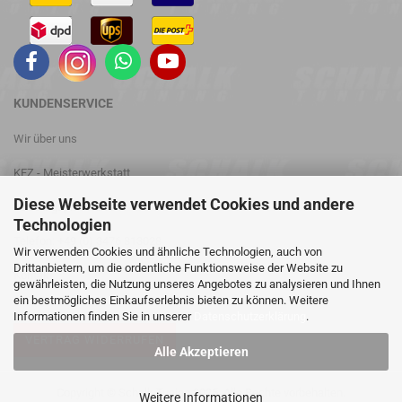
KUNDENSERVICE
Wir über uns
KFZ - Meisterwerkstatt
Diese Webseite verwendet Cookies und andere
Leistungsprüfstand
Technologien
Telefon: +49 (0) 3476 813028
Wir verwenden Cookies und ähnliche Technologien, auch von
Drittanbietern, um die ordentliche Funktionsweise der Website zu
Kontakt
gewährleisten, die Nutzung unseres Angebotes zu analysieren und Ihnen
ein bestmögliches Einkaufserlebnis bieten zu können. Weitere
Informationen finden Sie in unserer
Datenschutzerklärung
.
VERTRAG WIDERRUFEN
Alle Akzeptieren
Copyright © Schalk Tuning 2025. Alle Rechte vorbehalten.
Weitere Informationen