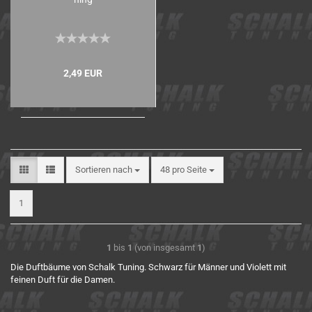
2,49 EUR
Sortieren nach
48 pro Seite
1
1
bis
1
(von insgesamt
1
)
Die Duftbäume von Schalk Tuning. Schwarz für Männer und Violett mit
feinen Duft für die Damen.