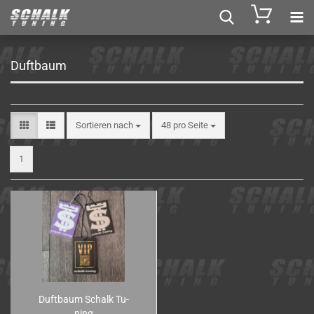
Duftbaum
Sortieren nach
48 pro Seite
1
Duft­baum Schalk Tu­
ning