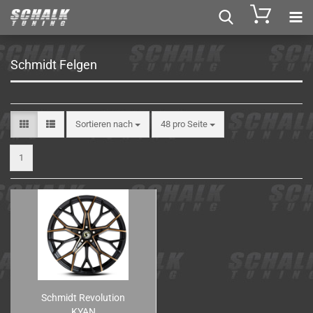
Schmidt Felgen
Sortieren nach
48 pro Seite
1
Schmidt Re­vo­lu­ti­on
KYAN