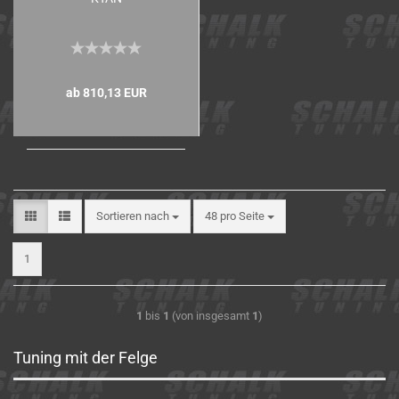
ab 810,13 EUR
Sortieren nach
48 pro Seite
1
1
bis
1
(von insgesamt
1
)
Tuning mit der Felge