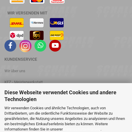
WIR VERSENDEN MIT
KUNDENSERVICE
Wir über uns
KFZ - Meisterwerkstatt
Diese Webseite verwendet Cookies und andere
Leistungsprüfstand
Technologien
Telefon: +49 (0) 3476 813028
Wir verwenden Cookies und ähnliche Technologien, auch von
Drittanbietern, um die ordentliche Funktionsweise der Website zu
Kontakt
gewährleisten, die Nutzung unseres Angebotes zu analysieren und Ihnen
ein bestmögliches Einkaufserlebnis bieten zu können. Weitere
Informationen finden Sie in unserer
Datenschutzerklärung
.