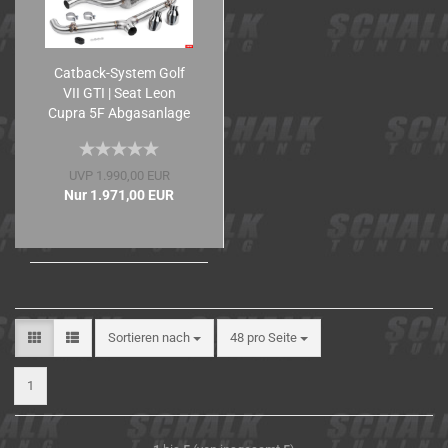
Catback-​​Sys­tem Golf
VII GTI | Seat Leon
Cupra 5F Ab­gas­an­la­ge
UVP 1.990,00 EUR
Nur 1.971,00 EUR
Sortieren nach
48 pro Seite
1