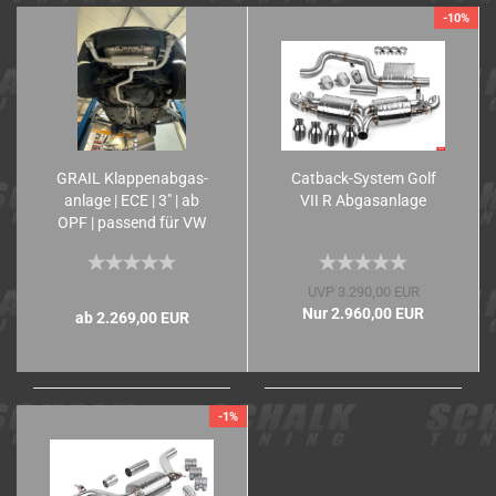
-10%
GRAIL Klap­pen­ab­gas­
Catback-​​Sys­tem Golf
an­la­ge | ECE | 3" | ab
VII R Ab­gas­an­la­ge
OPF | pas­send für VW
Golf 7 GTI Face­lift
UVP 3.290,00 EUR
Nur 2.960,00 EUR
ab 2.269,00 EUR
-1%