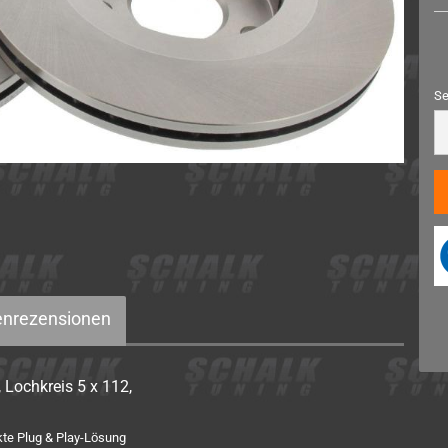
Sonstiges
Se
Se
nrezensionen
Lochkreis 5 x 112,
kte Plug & Play-Lösung