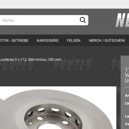
Sprache auswählen
Lieferland
TOR - GETRIEBE
KAROSSERIE
FELGEN
MERCH / GUTSCHEIN
Lochkreis 5 x 112, G60-Umbau, 280 mm
R Deutschland
APR Deutschland
1
E Systems
Grail
V
S-Tuning
Hurricane
U
Konto e
percross
S DSG-Software
Passwo
Ar
gner Tuning
Li
 SACHS Performance
Antriebswellen
La
Bremsen
Ve
Radnaben