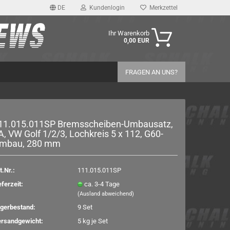
DE
Kundenlogin
Merkzettel
Ihr Warenkorb
0,00 EUR
FRAGEN AN UNS?
11.015.011SP Bremsscheiben-​Umbausatz,
A, VW Golf 1/2/3, Loch­kreis 5 x 112, G60-​
mbau, 280 mm
rstellen
rt vergessen?
t.Nr.:
111.015.011SP
eferzeit:
ca. 3-4 Tage
(Ausland abweichend)
gerbestand:
9
Set
rsandgewicht:
5
kg je Set