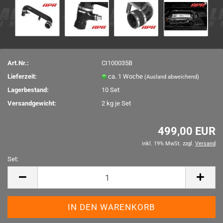
Art.Nr.:
CI100035B
Lieferzeit:
ca. 1 Woche
(Ausland abweichend)
Lagerbestand:
10
Set
Versandgewicht:
2
kg je Set
499,00 EUR
inkl. 19% MwSt. zzgl.
Versand
Set:
Set