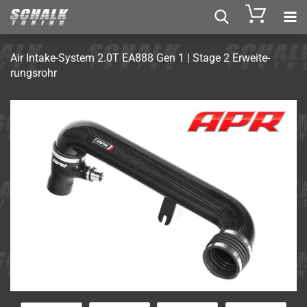
Air Intake-​System 2.0T EA888 Gen 1 | Stage 2 Er­wei­te­
rungs­rohr