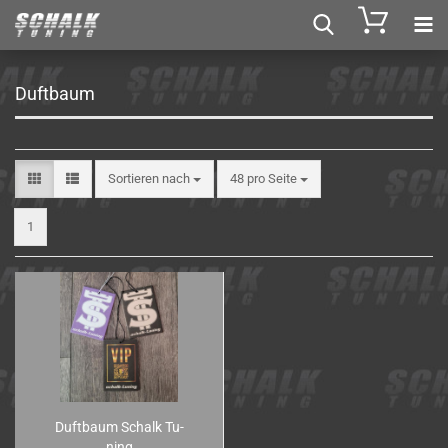
Duftbaum
Sortieren nach
48 pro Seite
1
Duft­baum Schalk Tu­
ning