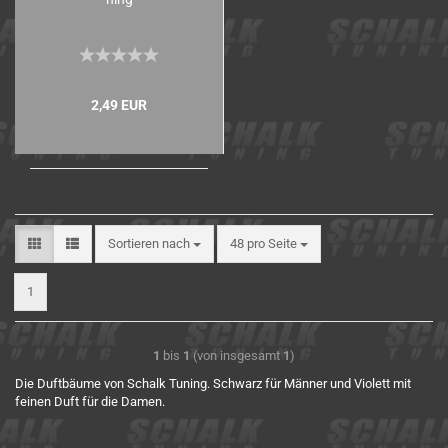
2,49 EUR
Sortieren nach
48 pro Seite
1
1
bis
1
(von insgesamt
1
)
Die Duftbäume von Schalk Tuning. Schwarz für Männer und Violett mit
feinen Duft für die Damen.