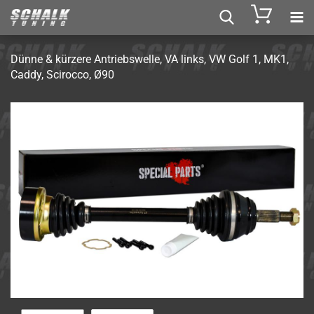
Dünne & kür­ze­re An­triebs­wel­le, VA links, VW Golf 1, MK1,
Caddy, Sci­roc­co, Ø90