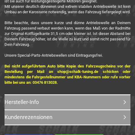
ist sie auch für leistungsgesteigerte Motoren geeignet.
Mit unserer deutlich dünneren und extrem stabilen Antriebswelle ist kein
Umbau an der Karosserie notwendig, wenn das Fahrzeug tiefergelegt wird.
Bitte beachte, dass unsere kurze und dünne Antriebswelle an Deinem
Fahrzeug passend verbaut werden kann, wenn das Maß von der Radmitte
zur Original-Kotflügelkante 31,5 cm oder kleiner ist. Ist dieser Abstand bei
Deinem Fahrzeug höher, ist die Welle zu kurz und somit nicht passend für
Dein Fahrzeug.
Unsere Special-Parts-Antriebswellen sind Eintragungsfrei.
Bei nicht aufgeführtem Auto bitte Kopie des Fahrzeugscheins vor der
Bestellung per Mail an shop@schalk-tuning.de schicken oder
mindestens die Fahrgestellnummer und KBA-Nummern oder rufe vorher
bitte bei uns an: 03476 813028.
Hersteller-Info
Kundenrezensionen