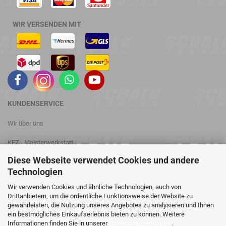
WIR VERSENDEN MIT
KUNDENSERVICE
Wir über uns
KFZ - Meisterwerkstatt
Diese Webseite verwendet Cookies und andere
Leistungsprüfstand
Technologien
Telefon: +49 (0) 3476 813028
Wir verwenden Cookies und ähnliche Technologien, auch von
Drittanbietern, um die ordentliche Funktionsweise der Website zu
Kontakt
gewährleisten, die Nutzung unseres Angebotes zu analysieren und Ihnen
ein bestmögliches Einkaufserlebnis bieten zu können. Weitere
Informationen finden Sie in unserer
Datenschutzerklärung
.