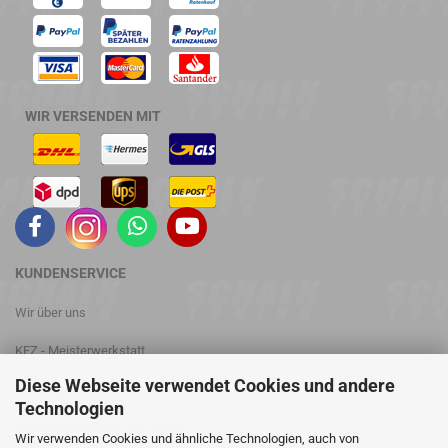
WIR VERSENDEN MIT
KUNDENSERVICE
Wir über uns
KFZ - Meisterwerkstatt
Diese Webseite verwendet Cookies und andere
Leistungsprüfstand
Technologien
Telefon: +49 (0) 3476 813028
Wir verwenden Cookies und ähnliche Technologien, auch von