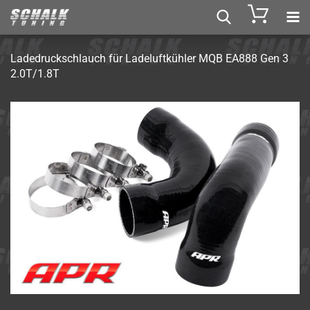
La­de­druck­schlauch für La­de­luft­küh­ler MQB EA888 Gen 3
2.0T/1.8T