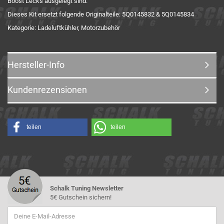
Boost Lecks ausgelegt sind.
Dieses Kit ersetzt folgende Originalteile: 5Q0145832 & 5Q0145834
Kategorie: Ladeluftkühler, Motorzubehör
Hersteller-Info
Kundenrezensionen
teilen
teilen
Schalk Tuning Newsletter
5€ Gutschein sichern!