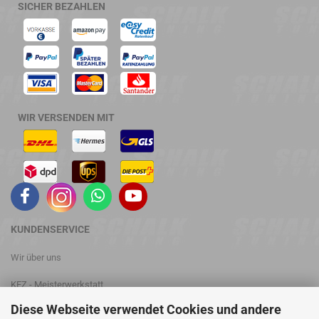
SICHER BEZAHLEN
WIR VERSENDEN MIT
KUNDENSERVICE
Wir über uns
KFZ - Meisterwerkstatt
Diese Webseite verwendet Cookies und andere
Leistungsprüfstand