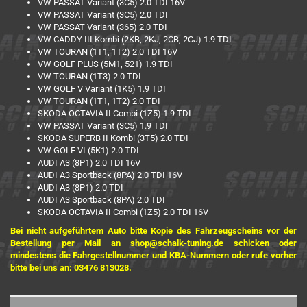
VW PASSAT Variant (3C5) 2.0 TDI 16V
VW PASSAT Variant (3C5) 2.0 TDI
VW PASSAT Variant (365) 2.0 TDI
VW CADDY III Kombi (2KB, 2KJ, 2CB, 2CJ) 1.9 TDI
VW TOURAN (1T1, 1T2) 2.0 TDI 16V
VW GOLF PLUS (5M1, 521) 1.9 TDI
VW TOURAN (1T3) 2.0 TDI
VW GOLF V Variant (1K5) 1.9 TDI
VW TOURAN (1T1, 1T2) 2.0 TDI
SKODA OCTAVIA II Combi (1Z5) 1.9 TDI
VW PASSAT Variant (3C5) 1.9 TDI
SKODA SUPERB II Kombi (3T5) 2.0 TDI
VW GOLF VI (5K1) 2.0 TDI
AUDI A3 (8P1) 2.0 TDI 16V
AUDI A3 Sportback (8PA) 2.0 TDI 16V
AUDI A3 (8P1) 2.0 TDI
AUDI A3 Sportback (8PA) 2.0 TDI
SKODA OCTAVIA II Combi (1Z5) 2.0 TDI 16V
Bei nicht aufgeführtem Auto bitte Kopie des Fahrzeugscheins vor der
Bestellung per Mail an shop@schalk-tuning.de schicken oder
mindestens die Fahrgestellnummer und KBA-Nummern oder rufe vorher
bitte bei uns an: 03476 813028.