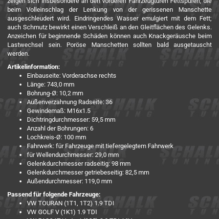
zeigen sich insbesondere an den vorderen Fahrzeugtüren Fettspuren, die
beim Volleinschlag der Lenkung von der gerissenen Manschette
ausgeschleudert wird. Eindringendes Wasser emulgiert mit dem Fett;
auch Schmutz bewirkt einen Verschleiß an den Gleitflächen des Gelenks.
Anzeichen für beginnende Schäden können auch Knackgeräusche beim
Lastwechsel sein. Poröse Manschetten sollten bald ausgetauscht
werden.
Artikelinformation:
Einbauseite:
Vorderachse rechts
Länge:
743,0 mm
Bohrung-Ø:
10,2 mm
Außenverzahnung Radseite:
36
Gewindemaß:
M16x1.5
Dichtringdurchmesser:
59,5 mm
Anzahl der Bohrungen:
6
Lochkreis-Ø:
100 mm
Fahrwerk:
für Fahrzeuge mit tiefergelegtem Fahrwerk
für Wellendurchmesser:
29,0 mm
Gelenkdurchmesser radseitig:
98 mm
Gelenkdurchmesser getriebeseitig:
82,5 mm
Außendurchmesser:
119,0 mm
Passend für folgende Fahrzeuge:
VW TOURAN (1T1, 1T2) 1.9 TDI
VW GOLF V (1K1) 1.9 TDI