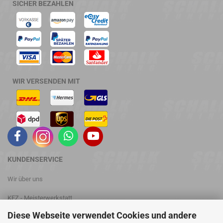
SICHER BEZAHLEN
WIR VERSENDEN MIT
KUNDENSERVICE
Wir über uns
KFZ - Meisterwerkstatt
Diese Webseite verwendet Cookies und andere
Leistungsprüfstand